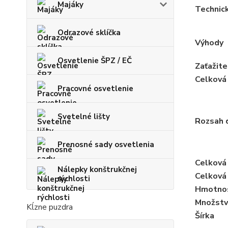
Majáky
Technic
Odrazové sklíčka
Výhody
Osvetlenie ŠPZ / EČ
Zaťažite
Celková
Pracovné osvetlenie
Svetelné lišty
Rozsah 
Prenosné sady osvetlenia
Celková 
Nálepky konštrukčnej
Celková
rýchlosti
Hmotno
Množstv
Kĺzne puzdra
Šírka