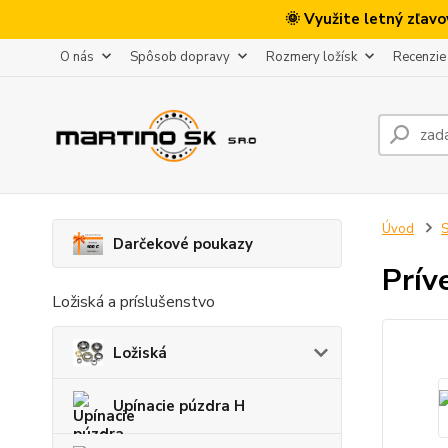
🌞 Využite letný zľav
O nás
Spôsob dopravy
Rozmery ložísk
Recenzie
Úvod
S
Darčekové poukazy
Prív
Ložiská a príslušenstvo
Ložiská
Upínacie púzdra H