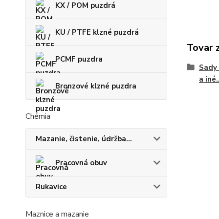
KX / POM puzdrá
KU / PTFE klzné puzdrá
Tovar 
PCMF puzdra
Sady 
a iné.
Bronzové klzné puzdra
Chémia
Mazanie, čistenie, údržba...
Pracovná obuv
Rukavice
Maznice a mazanie