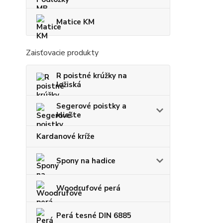
Matice KM
Zaisťovacie produkty
R poistné krúžky na
ložiská
Segerové poistky a
kliešte
Kardanové kríže
Spony na hadice
Woodrufové perá
Perá tesné DIN 6885