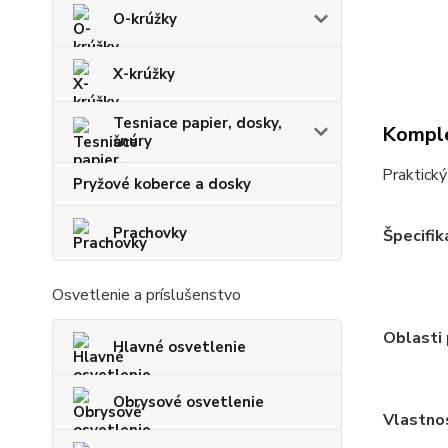
O-krúžky
X-krúžky
Tesniace papier, dosky,
Komple
šnúry
Praktický
Pryžové koberce a dosky
Prachovky
Špecifik
Osvetlenie a príslušenstvo
Oblasti 
Hlavné osvetlenie
Obrysové osvetlenie
Vlastno