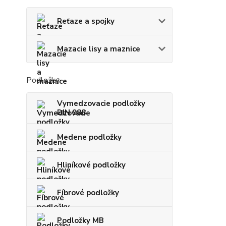
Reťaze a spojky
Mazacie lisy a maznice
Podložky
Vymedzovacie podložky
DIN 988
Medene podložky
Hliníkové podložky
Fíbrové podložky
Podložky MB