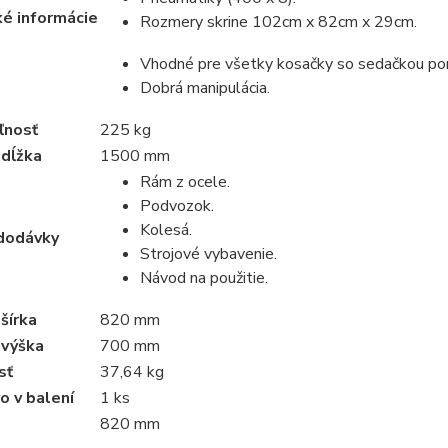
ké informácie
Rozmery skrine 102cm x 82cm x 29cm.
Vhodné pre všetky kosačky so sedačkou pon
Dobrá manipulácia.
ľnosť
225 kg
 dĺžka
1500 mm
Rám z ocele.
Podvozok.
Kolesá.
dodávky
Strojové vybavenie.
Návod na použitie.
šírka
820 mm
 výška
700 mm
sť
37,64 kg
o v balení
1 ks
820 mm