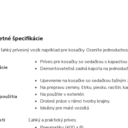
tné špecifikácie
 ľahký prívesný vozík napríklad pre kosačky. Oceníte jednoduchosť
Príves pre kosačky so sedačkou s kapacitou
ácie
Demontovateľná zadná kapota na jednoduché
Upevnenie na kosačke so sedačkou ťažným z
Na prepravu zeminy, štrku, piesku, rastlín, 
Na použitie v exteriéri.
použitia
Drobné práce v rámci tvorby krajiny.
Ideálny pre malé vozidlá.
sti
Ľahký a praktický príves.
Pneumatiky (400 x 8).