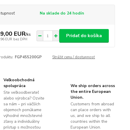
tupnosť
Na sklade do 24 hodín
9,00 EUR
/
ks
Pridať do košíka
,96 EUR
bez DPH
roduktu:
FGP455200GP
Strážiť cenu / dostupnosť
Veľkoobchodná
spolupráca
We ship orders across
the entire European
Ste veľkoodberateľ
Union.
alebo výrobca? Ozvite
sa nám – pri väčších
Customers from abroad
objemoch ponúkame
can place orders with
výhodné množstevné
us, and we ship to all
zľavy a individuálny
countries within the
prístup s možnosťou
European Union.