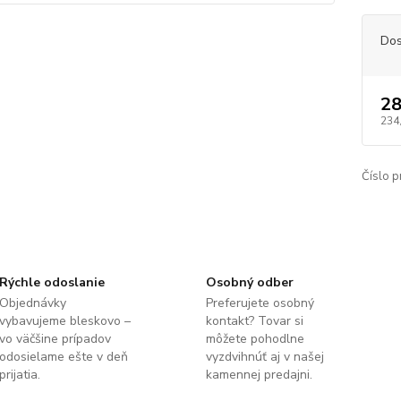
Dos
28
234
Číslo p
Rýchle odoslanie
Osobný odber
Objednávky
Preferujete osobný
vybavujeme bleskovo –
kontakt? Tovar si
vo väčšine prípadov
môžete pohodlne
odosielame ešte v deň
vyzdvihnúť aj v našej
prijatia.
kamennej predajni.