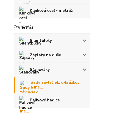
Klinková oceľ - metráž
Ostatné
Silentbloky
Záplaty na duše
Sťahováky
Sady závlačiek, o-krúžkov
a iné...
Palivové hadice