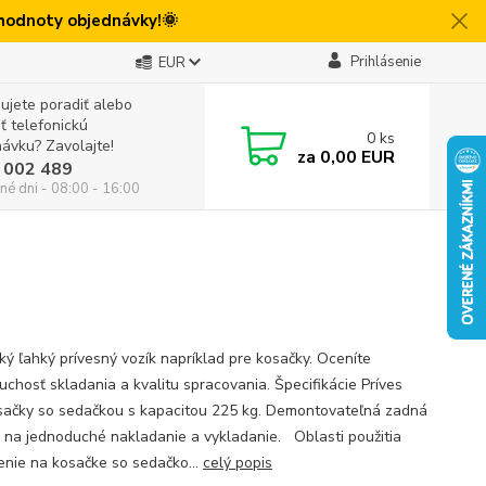
 hodnoty objednávky!🌞
Prihlásenie
EUR
ujete poradiť alebo
iť telefonickú
0
ks
ávku? Zavolajte!
za
0,00 EUR
 002 489
né dni - 08:00 - 16:00
cký ľahký prívesný vozík napríklad pre kosačky. Oceníte
uchosť skladania a kvalitu spracovania. Špecifikácie Príves
sačky so sedačkou s kapacitou 225 kg. Demontovateľná zadná
 na jednoduché nakladanie a vykladanie. Oblasti použitia
nie na kosačke so sedačko...
celý popis