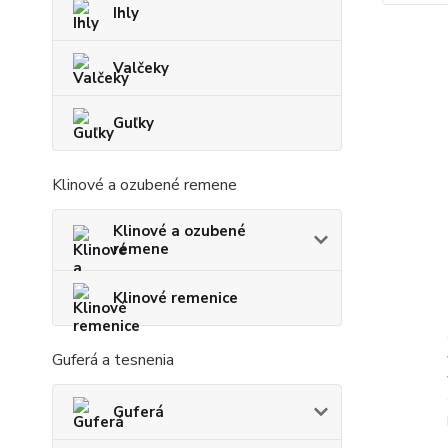
Ihly
Valčeky
Guľky
Klinové a ozubené remene
Klinové a ozubené
remene
Klinové remenice
Guferá a tesnenia
Guferá