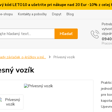
ový kód LETO10 a ušetrite pri nákupe nad 20 Eur -10% z celej
 e-shopu
Kontakty a pobočky
Dopyt
Blog
Potreb
vytvor
Hľadať
objedn
0940
Pracov
ady závlačiek, o-krúžkov a iné...
Prívesný vozík
esný vozík
Prakti
jednod
pre ko
kapota
Upevne