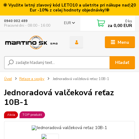
🌞 Využite letný zľavový kód LETO10 a ušetrite pri nákupe nad 20
Eur -10% z celej hodnoty objednávky!🌞
0
ks
0940 002 489
EUR
za
0,00 EUR
Pracovné dni - 08:00 - 16:00
Menu
Hľadať
Úvod
Reťaze a spojky
Jednoradová valčeková reťaz 10B-1
Jednoradová valčeková reťaz
10B-1
Akcia
TOP produkt