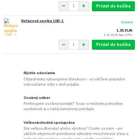
Pridať do košíka
Reťazová spojka 10B-1
Skladom
1,35 EUR
1,10 EUR
bez DPH
Pridať do košíka
Rýchle odoslanie
Objednávky vybavujeme bleskovo – vo väčšine prípadov
odosielame ešte v deň prijatia.
Osobný odber
Preferujete osobný kontakt? Tovar si môžete pohodlne
vyzdvihnúť aj v našej kamennej predajni.
Veľkoobchodná spolupráca
Ste veľkoodberateľ alebo výrobca? Ozvite sa nám – pri
väčších objemoch ponúkame výhodné množstevné zľavy a