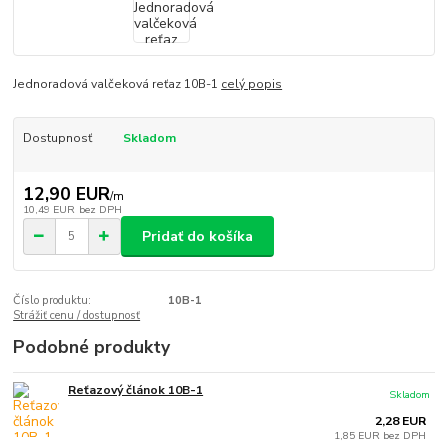
Jednoradová valčeková reťaz 10B-1
celý popis
Dostupnosť
Skladom
12,90 EUR
/
m
10,49 EUR
bez DPH
Pridať do košíka
Číslo produktu:
10B-1
Strážiť cenu / dostupnosť
Podobné produkty
Reťazový článok 10B-1
Skladom
2,28 EUR
1,85 EUR
bez DPH