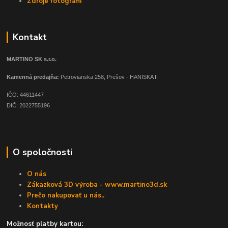
Zdroje fotografií
Kontakt
MARTINO SK s.r.o.
Kamenná predajňa:
Petrovianska 258, Prešov - HANISKA II
IČO: 44611447
DIČ: 2022755196
O spoločnosti
O nás
Zákazková 3D výroba - www.martino3d.sk
Prečo nakupovať u nás..
Kontakty
Možnosť platby kartou: