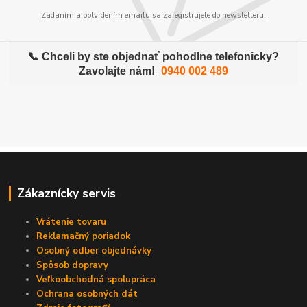
Zadaním a potvrdením emailu sa zaregistrujete do newsletteru.
📞 Chceli by ste objednať pohodlne telefonicky?
Zavolajte nám!
0940 002 489
Zákaznícky servis
Vrátenie tovaru
Reklamačný poriadok
Osobný odber objednávky
Spôsob dopravy
Veľkoobchodná spolupráca
Ochrana osobných dát