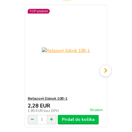
TOP produkt
TOP produkt
Reťazový článok 10B-1
Reťazová sp
2,28 EUR
1,35 EU
Skladom
1,85 EUR
bez DPH
1,10 EUR
be
Pridať do košíka