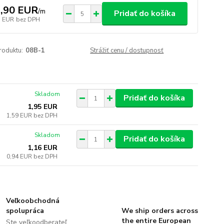
,90 EUR
/
m
Pridať do košíka
7 EUR
bez DPH
roduktu:
08B-1
Strážiť cenu / dostupnosť
Skladom
Pridať do košíka
1,95 EUR
1,59 EUR
bez DPH
Skladom
Pridať do košíka
1,16 EUR
0,94 EUR
bez DPH
Veľkoobchodná
spolupráca
We ship orders across
the entire European
Ste veľkoodberateľ