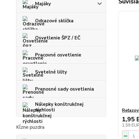
Súvisia
Majáky
Odrazové sklíčka
Osvetlenie ŠPZ / EČ
Pracovné osvetlenie
Svetelné lišty
Prenosné sady osvetlenia
Nálepky konštrukčnej
rýchlosti
Reťazov
1,95 
1,59 EU
Kĺzne puzdra