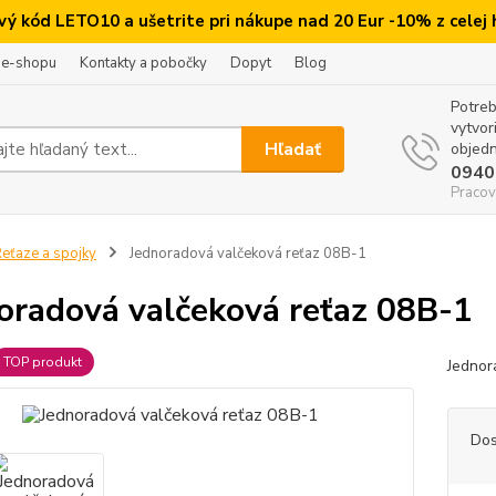
ový kód LETO10 a ušetrite pri nákupe nad 20 Eur -10% z celej
 e-shopu
Kontakty a pobočky
Dopyt
Blog
Potreb
vytvor
Hľadať
objedn
0940
Pracov
eťaze a spojky
Jednoradová valčeková reťaz 08B-1
oradová valčeková reťaz 08B-1
TOP produkt
Jednor
Dos