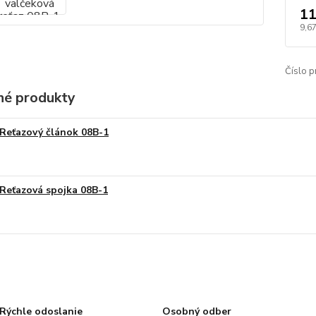
11
9,6
Číslo p
é produkty
Reťazový článok 08B-1
Reťazová spojka 08B-1
Rýchle odoslanie
Osobný odber