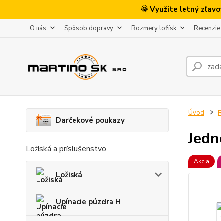
🌞 Využite letný zľav
O nás
Spôsob dopravy
Rozmery ložísk
Recenzie
Úvod
R
Darčekové poukazy
Jedn
Ložiská a príslušenstvo
Akcia
Ložiská
Upínacie púzdra H