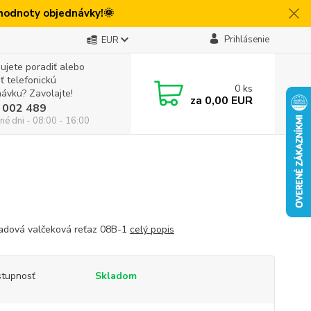
 hodnoty objednávky!🌞
Prihlásenie
EUR
ujete poradiť alebo
iť telefonickú
0
ks
ávku? Zavolajte!
za
0,00 EUR
 002 489
né dni - 08:00 - 16:00
adová valčeková reťaz 08B-1
celý popis
tupnosť
Skladom