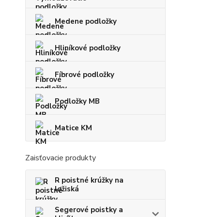
Medene podložky
Hliníkové podložky
Fíbrové podložky
Podložky MB
Matice KM
Zaisťovacie produkty
R poistné krúžky na
ložiská
Segerové poistky a