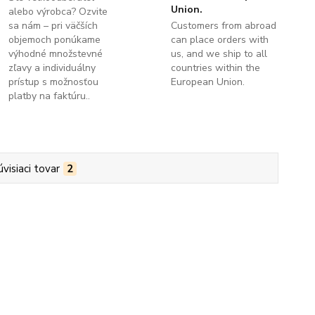
Union.
alebo výrobca? Ozvite
sa nám – pri väčších
Customers from abroad
objemoch ponúkame
can place orders with
výhodné množstevné
us, and we ship to all
zľavy a individuálny
countries within the
prístup s možnosťou
European Union.
platby na faktúru..
úvisiaci tovar
2