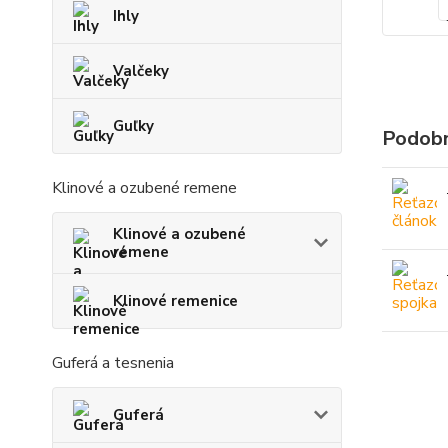
Ihly
Valčeky
Guľky
Podobn
Klinové a ozubené remene
Klinové a ozubené
remene
Klinové remenice
Guferá a tesnenia
Guferá