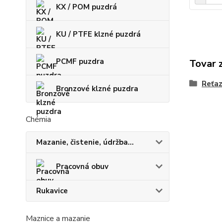
KX / POM puzdrá
KU / PTFE klzné puzdrá
PCMF puzdra
Tovar 
Reťaz
Bronzové klzné puzdra
Chémia
Mazanie, čistenie, údržba...
Pracovná obuv
Rukavice
Maznice a mazanie