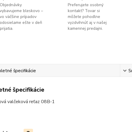
Objednávky
Preferujete osobný
vybavujeme bleskovo –
kontakt? Tovar si
vo väčšine prípadov
môžete pohodlne
odosielame ešte v deň
vyzdvihnúť aj v našej
prijatia.
kamennej predajni.
etné špecifikácie
S
tné špecifikácie
ová valčeková reťaz 08B-1