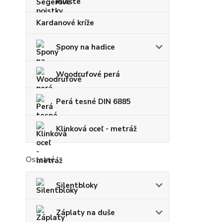
kliešte
Kardanové kríže
Spony na hadice
Woodrufové perá
Perá tesné DIN 6885
Klinková oceľ - metráž
Ostatné
Silentbloky
Záplaty na duše