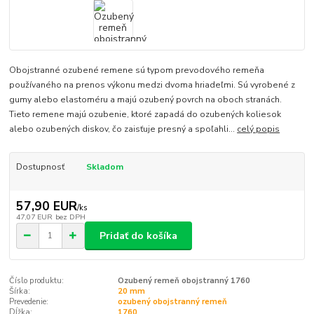
Obojstranné ozubené remene sú typom prevodového remeňa
používaného na prenos výkonu medzi dvoma hriadeľmi. Sú vyrobené z
gumy alebo elastoméru a majú ozubený povrch na oboch stranách.
Tieto remene majú ozubenie, ktoré zapadá do ozubených koliesok
alebo ozubených diskov, čo zaisťuje presný a spoľahli...
celý popis
Dostupnosť
Skladom
57,90 EUR
/
ks
47,07 EUR
bez DPH
Pridať do košíka
Číslo produktu:
Ozubený remeň obojstranný 1760
Šírka:
20 mm
Prevedenie:
ozubený obojstranný remeň
Dĺžka:
1760