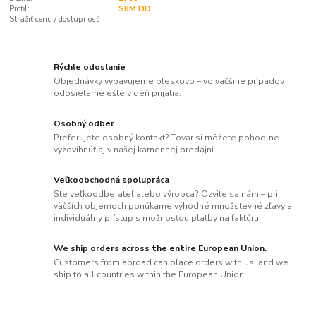
Profil:
S8M DD
Strážiť cenu / dostupnosť
Rýchle odoslanie
Objednávky vybavujeme bleskovo – vo väčšine prípadov
odosielame ešte v deň prijatia.
Osobný odber
Preferujete osobný kontakt? Tovar si môžete pohodlne
vyzdvihnúť aj v našej kamennej predajni.
Veľkoobchodná spolupráca
Ste veľkoodberateľ alebo výrobca? Ozvite sa nám – pri
väčších objemoch ponúkame výhodné množstevné zľavy a
individuálny prístup s možnosťou platby na faktúru..
We ship orders across the entire European Union.
Customers from abroad can place orders with us, and we
ship to all countries within the European Union.