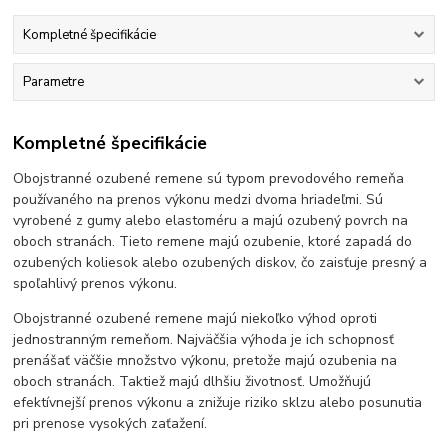
Kompletné špecifikácie
Parametre
Kompletné špecifikácie
Obojstranné ozubené remene sú typom prevodového remeňa
používaného na prenos výkonu medzi dvoma hriadeľmi. Sú
vyrobené z gumy alebo elastoméru a majú ozubený povrch na
oboch stranách. Tieto remene majú ozubenie, ktoré zapadá do
ozubených koliesok alebo ozubených diskov, čo zaisťuje presný a
spoľahlivý prenos výkonu.
Obojstranné ozubené remene majú niekoľko výhod oproti
jednostranným remeňom. Najväčšia výhoda je ich schopnosť
prenášať väčšie množstvo výkonu, pretože majú ozubenia na
oboch stranách. Taktiež majú dlhšiu životnosť. Umožňujú
efektívnejší prenos výkonu a znižuje riziko sklzu alebo posunutia
pri prenose vysokých zaťažení.