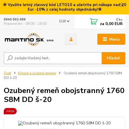
🌞 Využite letný zľavový kód LETO10 a ušetrite pri nákupe nad 20
Eur -10% z celej hodnoty objednávky!🌞
0
ks
0940 002 489
EUR
za
0,00 EUR
Pracovné dni - 08:00 - 16:00
Menu
Hľadať
Úvod
Klinové a ozubené remene
Ozubený remeň obojstranný 1760 S8M
DD š-20
Ozubený remeň obojstranný 1760
S8M DD š-20
Akcia