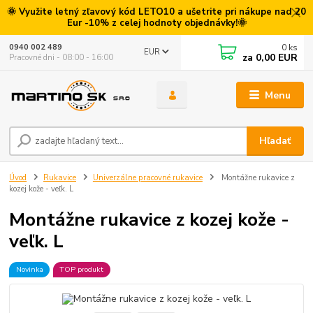
🌞 Využite letný zľavový kód LETO10 a ušetrite pri nákupe nad 20
Eur -10% z celej hodnoty objednávky!🌞
0
ks
0940 002 489
EUR
za
0,00 EUR
Pracovné dni - 08:00 - 16:00
Menu
Hľadať
Úvod
Rukavice
Univerzálne pracovné rukavice
Montážne rukavice z
kozej kože - veľk. L
Montážne rukavice z kozej kože -
veľk. L
Novinka
TOP produkt