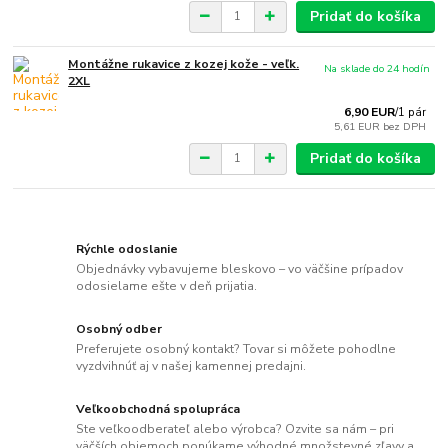
Pridať do košíka
Montážne rukavice z kozej kože - veľk.
Na sklade do 24 hodín
2XL
6,90 EUR
/
1 pár
5,61 EUR
bez DPH
Pridať do košíka
Rýchle odoslanie
Objednávky vybavujeme bleskovo – vo väčšine prípadov
odosielame ešte v deň prijatia.
Osobný odber
Preferujete osobný kontakt? Tovar si môžete pohodlne
vyzdvihnúť aj v našej kamennej predajni.
Veľkoobchodná spolupráca
Ste veľkoodberateľ alebo výrobca? Ozvite sa nám – pri
väčších objemoch ponúkame výhodné množstevné zľavy a