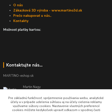
O nás
Zákazková 3D výroba - www.martino3d.sk
Prečo nakupovať u nás..
Kontakty
Možnosť platby kartou:
Kontaktujte nás...
MARTINO-eshop.sk
Martin Nagy
0940 002 489
Pracovné dni - 08:00 - 16:00
Pre základnú funkčnosť, spríjemnenie používania webu, analytické
účely a v prípade udelenia súhlasu aj na účely cielenia reklamy
využívame súbory cookies. Nastavenie vlastných preferencií
info.martinosk@gmail.com
cookies môžete kedykoľvek upraviť odkazom v spodnej časti