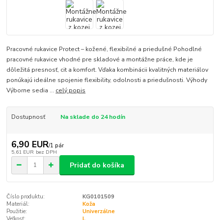
Pracovné rukavice Protect – kožené, flexibilné a priedušné Pohodlné
pracovné rukavice vhodné pre skladové a montážne práce, kde je
dôležitá presnosť, cit a komfort. Vďaka kombinácii kvalitných materiálov
ponúkajú ideálne spojenie flexibility, odolnosti a priedušnosti. Výhody
Výborne sedia ...
celý popis
Dostupnosť
Na sklade do 24 hodín
6,90 EUR
/
1 pár
5,61 EUR
bez DPH
Pridať do košíka
Číslo produktu:
KG0101509
Materiál:
Koža
Použitie:
Univerzálne
Veľkosť:
L