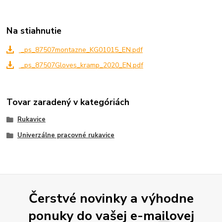
Na stiahnutie
_ps_87507montazne_KG01015_EN.pdf
_ps_87507Gloves_kramp_2020_EN.pdf
Tovar zaradený v kategóriách
Rukavice
Univerzálne pracovné rukavice
Čerstvé novinky a výhodne
ponuky do vašej e-mailovej