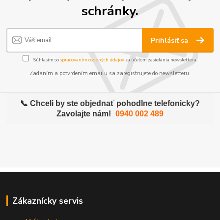
schránky.
Prihlásiť sa
Súhlasím so
spracovaním osobných údajov
za účelom zasielania newslettera.
Zadaním a potvrdením emailu sa zaregistrujete do newsletteru.
📞 Chceli by ste objednať pohodlne telefonicky?
Zavolajte nám!
0940 002 489
Zákaznícky servis