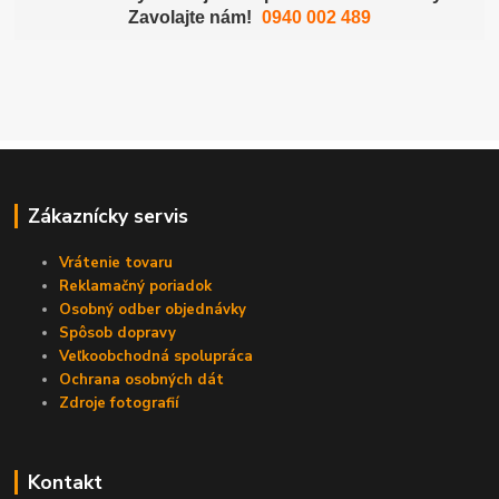
Zavolajte nám!
0940 002 489
Zákaznícky servis
Vrátenie tovaru
Reklamačný poriadok
Osobný odber objednávky
Spôsob dopravy
Veľkoobchodná spolupráca
Ochrana osobných dát
Zdroje fotografií
Kontakt