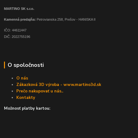
MARTINO SK s.r.o.
Kamenná predajňa:
Petrovianska 258, Prešov - HANISKA II
IČO: 44611447
DIČ: 2022755196
O spoločnosti
O nás
Zákazková 3D výroba - www.martino3d.sk
Prečo nakupovať u nás..
Kontakty
Možnosť platby kartou: