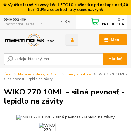
🌞 Využite letný zľavový kód LETO10 a ušetrite pri nákupe nad 20
Eur -10% z celej hodnoty objednávky!🌞
0
ks
0940 002 489
EUR
za
0,00 EUR
Pracovné dni - 08:00 - 16:00
Menu
Hľadať
Úvod
Mazanie, čistenie, údržba...
Tmely a silikóny
WIKO 270 10ML -
silná pevnosť - lepidlo na závity
WIKO 270 10ML - silná pevnosť -
lepidlo na závity