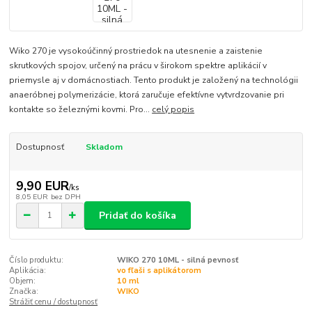
Wiko 270 je vysokoúčinný prostriedok na utesnenie a zaistenie
skrutkových spojov, určený na prácu v širokom spektre aplikácií v
priemysle aj v domácnostiach. Tento produkt je založený na technológii
anaeróbnej polymerizácie, ktorá zaručuje efektívne vytvrdzovanie pri
kontakte so železnými kovmi. Pro...
celý popis
Dostupnosť
Skladom
9,90 EUR
/
ks
8,05 EUR
bez DPH
Pridať do košíka
Číslo produktu:
WIKO 270 10ML - silná pevnosť
Aplikácia:
vo fľaši s aplikátorom
Objem:
10 ml
Značka:
WIKO
Strážiť cenu / dostupnosť