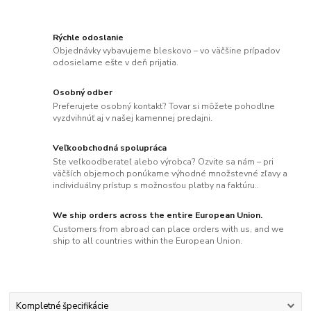
Rýchle odoslanie
Objednávky vybavujeme bleskovo – vo väčšine prípadov
odosielame ešte v deň prijatia.
Osobný odber
Preferujete osobný kontakt? Tovar si môžete pohodlne
vyzdvihnúť aj v našej kamennej predajni.
Veľkoobchodná spolupráca
Ste veľkoodberateľ alebo výrobca? Ozvite sa nám – pri
väčších objemoch ponúkame výhodné množstevné zľavy a
individuálny prístup s možnosťou platby na faktúru..
We ship orders across the entire European Union.
Customers from abroad can place orders with us, and we
ship to all countries within the European Union.
Kompletné špecifikácie