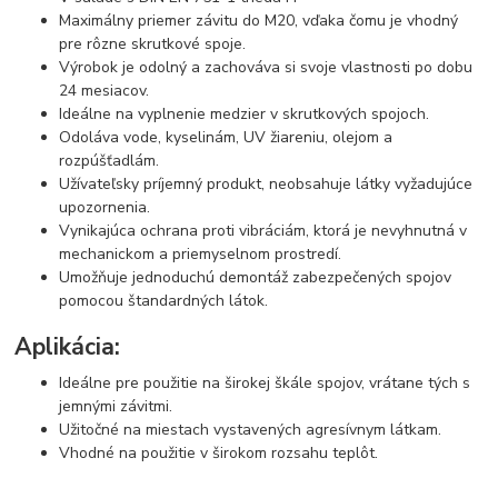
Maximálny priemer závitu do M20, vďaka čomu je vhodný
pre rôzne skrutkové spoje.
Výrobok je odolný a zachováva si svoje vlastnosti po dobu
24 mesiacov.
Ideálne na vyplnenie medzier v skrutkových spojoch.
Odoláva vode, kyselinám, UV žiareniu, olejom a
rozpúšťadlám.
Užívateľsky príjemný produkt, neobsahuje látky vyžadujúce
upozornenia.
Vynikajúca ochrana proti vibráciám, ktorá je nevyhnutná v
mechanickom a priemyselnom prostredí.
Umožňuje jednoduchú demontáž zabezpečených spojov
pomocou štandardných látok.
Aplikácia:
Ideálne pre použitie na širokej škále spojov, vrátane tých s
jemnými závitmi.
Užitočné na miestach vystavených agresívnym látkam.
Vhodné na použitie v širokom rozsahu teplôt.