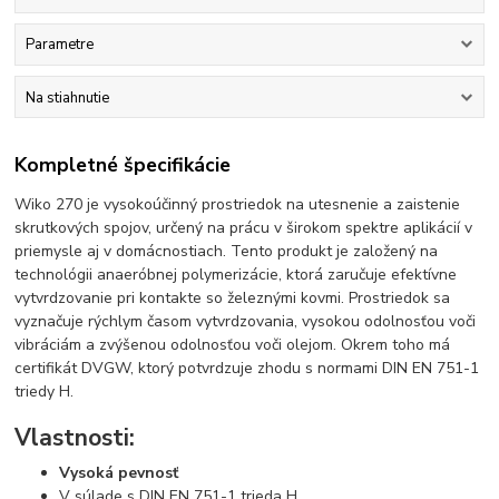
Parametre
Na stiahnutie
Kompletné špecifikácie
Wiko 270 je vysokoúčinný prostriedok na utesnenie a zaistenie
skrutkových spojov, určený na prácu v širokom spektre aplikácií v
priemysle aj v domácnostiach. Tento produkt je založený na
technológii anaeróbnej polymerizácie, ktorá zaručuje efektívne
vytvrdzovanie pri kontakte so železnými kovmi. Prostriedok sa
vyznačuje rýchlym časom vytvrdzovania, vysokou odolnosťou voči
vibráciám a zvýšenou odolnosťou voči olejom. Okrem toho má
certifikát DVGW, ktorý potvrdzuje zhodu s normami DIN EN 751-1
triedy H.
Vlastnosti:
Vysoká pevnosť
V súlade s DIN EN 751-1 trieda H