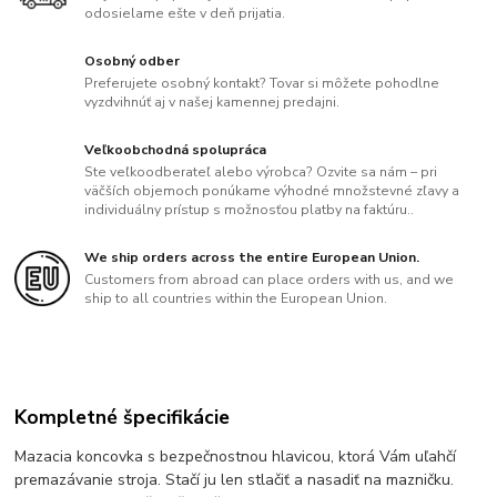
odosielame ešte v deň prijatia.
Osobný odber
Preferujete osobný kontakt? Tovar si môžete pohodlne
vyzdvihnúť aj v našej kamennej predajni.
Veľkoobchodná spolupráca
Ste veľkoodberateľ alebo výrobca? Ozvite sa nám – pri
väčších objemoch ponúkame výhodné množstevné zľavy a
individuálny prístup s možnosťou platby na faktúru..
We ship orders across the entire European Union.
Customers from abroad can place orders with us, and we
ship to all countries within the European Union.
Kompletné špecifikácie
Mazacia koncovka s bezpečnostnou hlavicou, ktorá Vám uľahčí
premazávanie stroja. Stačí ju len stlačiť a nasadiť na mazničku.