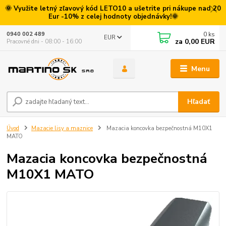
🌞 Využite letný zľavový kód LETO10 a ušetrite pri nákupe nad 20
Eur -10% z celej hodnoty objednávky!🌞
0
ks
0940 002 489
EUR
za
0,00 EUR
Pracovné dni - 08:00 - 16:00
Menu
Hľadať
Úvod
Mazacie lisy a maznice
Mazacia koncovka bezpečnostná M10X1
MATO
Mazacia koncovka bezpečnostná
M10X1 MATO