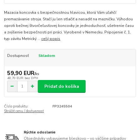
Mazacia koncovka s bezpečnostnou hlavicou, ktorá Vám uľahčí
premazávanie stroja. Stačí ju len stlačiť a nasadiť na mazničku. Výhodou
oproti bežnej štvorčeľusťovej koncovky je jednoduchosť, ušetrenie času
a zvýšenie bezpečnosti pri práci. Vyrobené v Nemecku. Pripojenie č. 1,
typ závitu Metrický ...
celý popis
Dostupnosť
Skladom
59,90 EUR
/
ks
48,70 EUR
bez DPH
Pridať do košíka
Číslo produktu:
FP3245504
Strážiť cenu / dostupnosť
Rýchle odoslanie
Objednávky vybavujeme bleskovo – vo väčšine prípadov